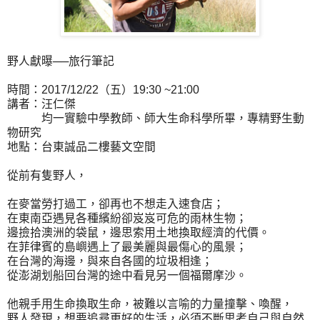
野人獻曝──旅行筆記
時間：2017/12/22（五）19:30 ~21:00
講者：汪仁傑
均一實驗中學教師、師大生命科學所畢，專精野生動
物研究
地點：台東誠品二樓藝文空間
從前有隻野人，
在麥當勞打過工，卻再也不想走入速食店；
在東南亞遇見各種繽紛卻岌岌可危的雨林生物；
邊撿拾澳洲的袋鼠，邊思索用土地換取經濟的代價。
在菲律賓的島嶼遇上了最美麗與最傷心的風景；
在台灣的海邊，與來自各國的垃圾相逢；
從澎湖划船回台灣的途中看見另一個福爾摩沙。
他親手用生命換取生命，被難以言喻的力量撞擊、喚醒，
野人發現，想要追尋更好的生活，必須不斷思考自己與自然