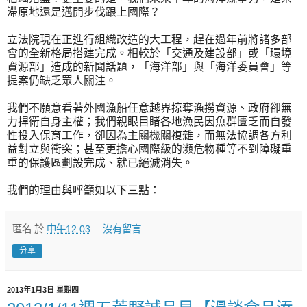
滯原地還是邁開步伐跟上國際？
立法院現在正進行組織改造的大工程，趕在過年前將諸多部
會的全新格局搭建完成。相較於「交通及建設部」或「環境
資源部」造成的新聞話題，「海洋部」與「海洋委員會」等
提案仍缺乏眾人關注。
我們不願意看著外國漁船任意越界掠奪漁撈資源、政府卻無
力捍衛自身主權；我們親眼目睹各地漁民因魚群匱乏而自發
性投入保育工作，卻因為主關機關複雜，而無法協調各方利
益對立與衝突；甚至更擔心國際級的瀕危物種等不到障礙重
重的保護區劃設完成、就已絕滅消失。
我們的理由與呼籲如以下三點：
匿名
於
中午12:03
沒有留言:
分享
2013年1月3日 星期四