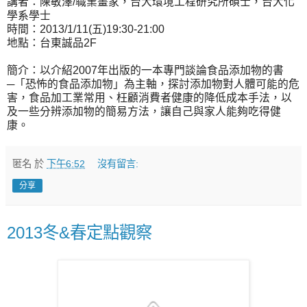
講者：陳敏澤/職業畫家，台大環境工程研究所碩士，台大化
學系學士
時間：2013/1/11(五)19:30-21:00
地點：台東誠品2F
簡介：以介紹2007年出版的一本專門談論食品添加物的書
─「恐怖的食品添加物」為主軸，探討添加物對人體可能的危
害，食品加工業常用、枉顧消費者健康的降低成本手法，以
及一些分辨添加物的簡易方法，讓自己與家人能夠吃得健
康。
匿名
於
下午6:52
沒有留言:
分享
2013冬&春定點觀察