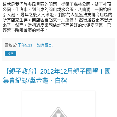
這就是我們許多風景區的問題，從墾丁森林公園、墾丁社頂
公園、佳洛水、到台東的關山親水公園、八仙洞....一開始吸
引人潮， 幾年之後人潮漸退，剩餘的人氣無法支撐商店區的
所有店家生存，商店區看起來一片蕭條！ 然後遊客更不想進
來了！然而，當初過度樂觀估計下而蓋好的水泥商店區，已
經留下醜陋荒廢的樣子。
匿名
於
下午5:11
沒有留言:
分享
【親子教育】2012年12月親子團墾丁團
集會紀錄/糞金龜、白榕