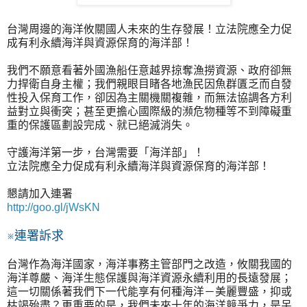
台灣周邊的海洋攸關國人未來的生存發展！立法院應全力促
成有利永續海洋與資源保育的海洋部！
我們不願意看著外國漁船任意越界掠奪漁撈資源、政府卻無
力捍衛自身主權；我們親眼目睹各地漁民因魚群匱乏而自發
性投入保育工作，卻因為主關機關複雜，而無法協調各方利
益對立與衝突；甚至更擔心國際級的瀕危物種等不到障礙重
重的保護區劃設完成、就已絕滅消失。
守護海洋第一步，台灣需要「海洋部」！
立法院應全力促成有利永續海洋與資源保育的海洋部！
懇請加入連署
http://goo.gl/jWsKN
※連署訴求
台灣作為海洋國家，海洋事務主管部門之改造，攸關我國的
海洋尊嚴、海洋生態保護與海洋資源永續利用的長遠發展；
這一切關係著我們下一代能享有何種海洋－美麗豐盛，抑或
枯竭殆盡？更重要的是，我們未來十年的海洋競爭力，是呆