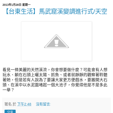
2013年1月28日 星期一
【台東生活】馬武窟溪變調進行式/天空
看見一條美麗的天然溪流，你會想要做什麼？可能會有人想
玩水、躺在石頭上曬太陽、抓魚、或者就靜靜的觀察著聆聽
著她，但是若有人說為了要讓大家更方便戲水，要搬開大石
頭、在溪中以水泥圍堵起一個大池子，你覺得他是不是多此
一舉？
匿名
於
下午2:48
沒有留言:
分享