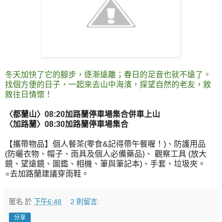
冬天加快了它的腳步，逐漸遠離；春日的足音也就不遠了。
找個方便的日子，一起來去山中海濱，探望自然的老友，敘
敘往日情懷！
〈都蘭山〉08:20加路蘭停車場集合併車上山
〈加路蘭〉08:30加路蘭停車場集合
【攜帶物品】個人餐茶(零食&記得帶午餐喔！)、防護用品
(防曬衣物、帽子、雨具及個人必備藥品)、 觀察工具 (放大
鏡、望遠鏡、圖鑑、相機、筆與筆記本)、手套、垃圾夾。
※去加路蘭建議穿雨鞋。
匿名
於
下午6:48
2 則留言:
分享