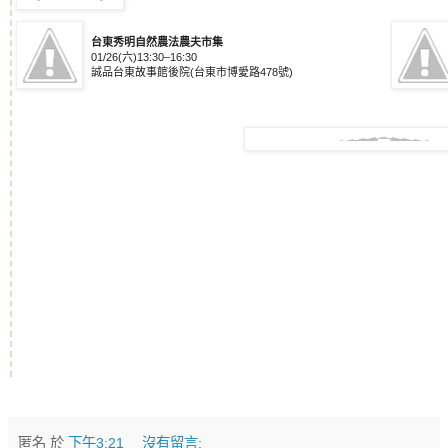
台東秀明自然農法農夫市集
01/26(六)13:30–16:30
誠品台東故事館後院(台東市博愛路478號)
匿名
於
下午3:21
沒有留言: