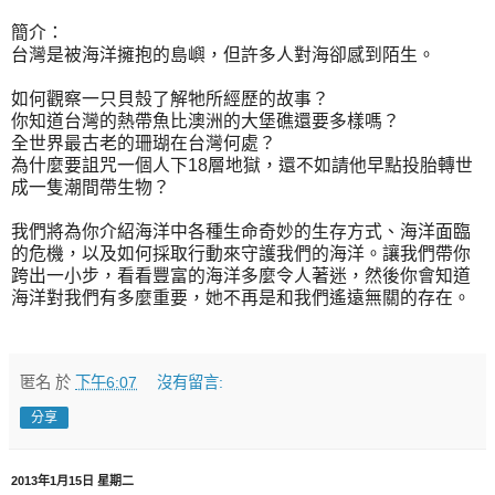
簡介：
台灣是被海洋擁抱的島嶼，但許多人對海卻感到陌生。
如何觀察一只貝殼了解牠所經歷的故事？
你知道台灣的熱帶魚比澳洲的大堡礁還要多樣嗎？
全世界最古老的珊瑚在台灣何處？
為什麼要詛咒一個人下18層地獄，還不如請他早點投胎轉世
成一隻潮間帶生物？
我們將為你介紹海洋中各種生命奇妙的生存方式、海洋面臨
的危機，以及如何採取行動來守護我們的海洋。讓我們帶你
跨出一小步，看看豐富的海洋多麼令人著迷，然後你會知道
海洋對我們有多麼重要，她不再是和我們遙遠無關的存在。
匿名
於
下午6:07
沒有留言:
分享
2013年1月15日 星期二