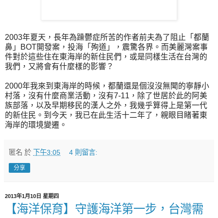
2003年夏天，長年為躁鬱症所苦的作者前夫為了阻止「都蘭
鼻」BOT開發案，投海「殉道」，震驚各界。而美麗灣案事
件對於這些住在東海岸的新住民們，或是同樣生活在台灣的
我們，又將會有什麼樣的影響？
2000年我來到東海岸的時候，都蘭還是個沒沒無聞的寧靜小
村落，沒有什麼商業活動，沒有7-11，除了世居於此的阿美
族部落，以及早期移民的漢人之外，我幾乎算得上是第一代
的新住民。到今天，我已在此生活十二年了，親眼目睹著東
海岸的環境變遷。
匿名
於
下午3:05
4 則留言:
分享
2013年1月10日 星期四
【海洋保育】守護海洋第一步，台灣需