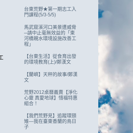
台東荒野★第一期志工入
門課程(5/3-5/5)
馬武窟溪河口美景遭威脅
─請中止毫無效益的「東
河橋親水環境設施改善工
程」
【台東生活】從食育出發
工
的環境教育(上)/鄭漢文
【蘭嶼】天秤的故事/鄭漢
文
荒野2012桌曆義賣【淨化
心靈 真愛地球】惜福特惠
組合！
【我們荒野見】追蹤環頸
雉—我在臺東香蘭的鳥日
子