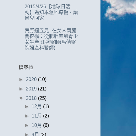
2015/4/26【地球日活
動】為知本濕地療傷‧讓
鳥兒回家
荒野週五見--在女人兩腿
間挖礦：從肥胖率到青少
女生產 江盛醫師(馬偕醫
院婦產科醫師)
檔案櫃
►
2020
(10)
►
2019
(21)
▼
2018
(25)
►
12月
(1)
►
11月
(2)
►
10月
(6)
►
9月
(2)