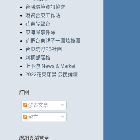
台灣環境資訊協會
環資台東工作站
花東發聲台
東海岸事件簿
荒野台東親子一團炫蜂團
台東荒野FB社團
刺桐部落格
上下游 News & Market
2022花東願景 公民論壇
訂閱
發表文章
留言
總網頁瀏覽量