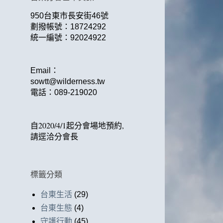
950台東市長安街46號
劃撥帳號：18724292
統一編號：92024922
Email：
sowtt@wilderness.tw
電話：
089-219020
自2020/4/1起
分會場地預約,
請逕洽分會長
標籤分類
台東生活
(29)
台東生態
(4)
守護行動
(45)