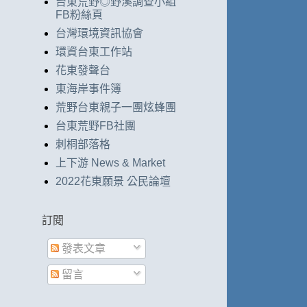
台東荒野◎野溪調查小組
FB粉絲頁
台灣環境資訊協會
環資台東工作站
花東發聲台
東海岸事件簿
荒野台東親子一團炫蜂團
台東荒野FB社團
刺桐部落格
上下游 News & Market
2022花東願景 公民論壇
訂閱
發表文章
留言