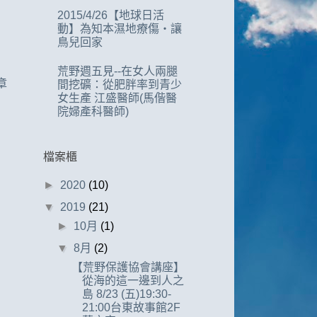
2015/4/26【地球日活
動】為知本濕地療傷‧讓
鳥兒回家
荒野週五見--在女人兩腿
章
間挖礦：從肥胖率到青少
女生產 江盛醫師(馬偕醫
院婦產科醫師)
檔案櫃
►
2020
(10)
▼
2019
(21)
►
10月
(1)
▼
8月
(2)
【荒野保護協會講座】
從海的這一邊到人之
島 8/23 (五)19:30-
21:00台東故事館2F