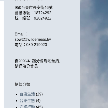
950台東市長安街46號
劃撥帳號：18724292
統一編號：92024922
Email：
sowtt@wilderness.tw
電話：
089-219020
自2020/4/1起
分會場地預約,
請逕洽分會長
標籤分類
台東生活
(29)
台東生態
(4)
守護行動
(45)