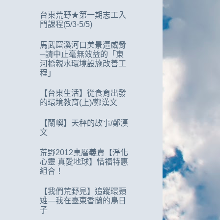
台東荒野★第一期志工入
門課程(5/3-5/5)
馬武窟溪河口美景遭威脅
─請中止毫無效益的「東
河橋親水環境設施改善工
程」
【台東生活】從食育出發
的環境教育(上)/鄭漢文
【蘭嶼】天秤的故事/鄭漢
文
荒野2012桌曆義賣【淨化
心靈 真愛地球】惜福特惠
組合！
【我們荒野見】追蹤環頸
雉—我在臺東香蘭的鳥日
子