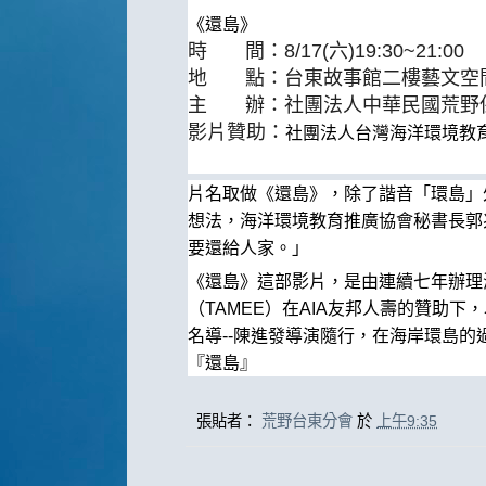
《
還
島
》
時 間：8/17(六)19:30~21:00
地 點：台東故事館二樓藝文空
主 辦：社團法人中華民國荒野
影片贊助：
社團法人台灣海洋環境教
片名取做
《
還
島
》
，除了諧音「環
島
」
想法，
海洋環境教育推廣協會秘書長郭
要
還
給人家。」
《
還
島
》
這部影片，
是由連續七年辦理
（
TAMEE
）在
AIA
友邦人壽的贊助下，
名導
--
陳進發
導演隨行，
在海岸環
島
的
『
還
島
』
張貼者：
荒野台東分會
於
上午9:35