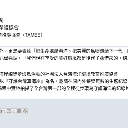
間
保護協會
育推廣協會（
TAMEE
）
外，更是要表達「
把生命
還
給海洋、把美麗的
島
嶼
還
給下一代」
兆偉強調，「
我們現在享受的美好環境都是後代子孫借來的，總
海岸線徒步環
島
活動的社團法人台灣海洋環境教育
推廣協會
以
『
守護台灣
真海岸
』
為名，邀請在國內外獲獎無數的生態紀錄
過程中實地拍攝了全台灣第一部的全程徒步環
島
守護海
洋的紀錄