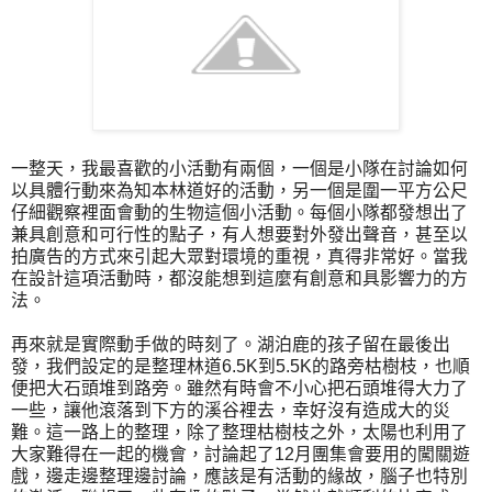
一整天，我最喜歡的小活動有兩個，一個是小隊在討論如何
以具體行動來為知本林道好的活動，另一個是圍一平方公尺
仔細觀察裡面會動的生物這個小活動。每個小隊都發想出了
兼具創意和可行性的點子，有人想要對外發出聲音，甚至以
拍廣告的方式來引起大眾對環境的重視，真得非常好。當我
在設計這項活動時，都沒能想到這麼有創意和具影響力的方
法。
再來就是實際動手做的時刻了。湖泊鹿的孩子留在最後出
發，我們設定的是整理林道6.5K到5.5K的路旁枯樹枝，也順
便把大石頭堆到路旁。雖然有時會不小心把石頭堆得大力了
一些，讓他滾落到下方的溪谷裡去，幸好沒有造成大的災
難。這一路上的整理，除了整理枯樹枝之外，太陽也利用了
大家難得在一起的機會，討論起了12月團集會要用的闖關遊
戲，邊走邊整理邊討論，應該是有活動的緣故，腦子也特別