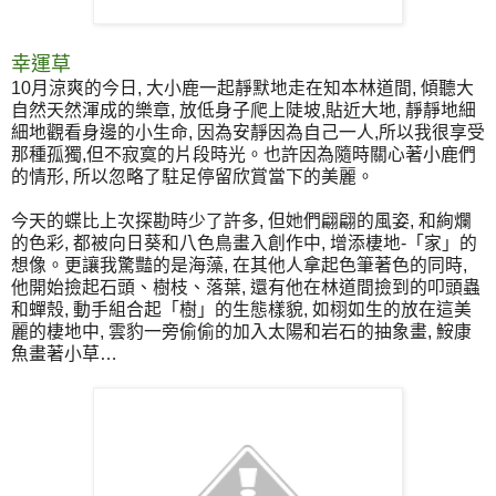
幸運草
10月涼爽的今日, 大小鹿一起靜默地走在知本林道間, 傾聽大
自然天然渾成的樂章, 放低身子爬上陡坡,貼近大地, 靜靜地細
細地觀看身邊的小生命, 因為安靜因為自己一人,所以我很享受
那種孤獨,但不寂寞的片段時光。也許因為隨時關心著小鹿們
的情形, 所以忽略了駐足停留欣賞當下的美麗。
今天的蝶比上次探勘時少了許多, 但她們翩翩的風姿, 和絢爛
的色彩, 都被向日葵和八色鳥畫入創作中, 增添棲地-「家」的
想像。更讓我驚豔的是海藻, 在其他人拿起色筆著色的同時,
他開始撿起石頭、樹枝、落葉, 還有他在林道間撿到的叩頭蟲
和蟬殼, 動手組合起「樹」的生態樣貌, 如栩如生的放在這美
麗的棲地中, 雲豹一旁偷偷的加入太陽和岩石的抽象畫, 鮟康
魚畫著小草…