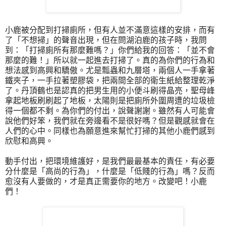
小鹿被分配到打掃廁所，但有人並不滿意這樣的安排，而有
了「不想掃」的聲音出現，但在問湖泊鹿的孩子時，我問
到：「打掃廁所有那麼難嗎？」你們給我的回答：「並不會
那麼的難！」所以就一起進去打掃了。真的為你們的行為和
想法感到高興和驕傲。尤是瓢蟲和九層塔，兩個人一手拿著
鐵夾子，一手拉著塑膠袋，把兩間全部的衛生紙給整理乾淨
了。丹頂鶴也是認真的把男生用的小便斗刷得晶亮，聖母峰
拿起地板刷刷起了地板，太陽則是把廁所外圍周遭的垃圾檢
得一個都不剩。為你們的付出，說聲謝謝。雖然有人可能會
說他們好笨，我們就在旁邊看不是很好嗎？但是觀感就會在
人們的心中。同樣也為願意進來幫忙打掃的其他小鹿們感到
欣慰和高興。
動手付出，把環境維護好，是我們最最基本的責任，有必要
分什麼是「高尚的行為」，什麼是「低賤的行為」嗎？反而
愈沒有人要做的，才是真正需要你的地方。改變吧！小鹿
們！