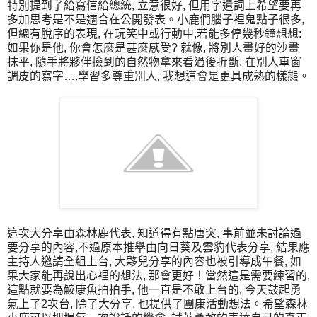
特別提到了給寫信給總統, 立意很好, 但用字遣詞上希望要再
多加思考是不是適合在公開發表。小鹿們腦子裡鬼點子很多,
但總有脫序的表現, 在玩笑中或行動中,若能多停幾秒鐘想想:
如果你是他, 你會怎麼是甚麼感受? 就像, 將別人畫好的沙畫
抹平, 隨手將夥伴撿到的自然物拿來看過後折斷, 在別人車窗
調皮的寫字….學習多尊重別人, 我想這會是更具成熟的樣態。
這次大分享由森林鹿代表, 知道得有點唐突, 事前並未討論過
要分享的內容,不過原本推舉由向日葵及雲豹代表分享, 結果應
主持人邀請全組上台, 大夥兒分享的內容也被引導成午餐, 如
果大家能再說出心裡的想法, 那會更好！當然這是需要練習的,
這點就要為鮟康魚拍拍手, 他一直是不敢上台的, 今天鼓起勇
氣上了2次台, 除了大分享, 也提供了團康活動想法。希望森林