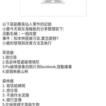
以下是副團長仙人掌作的記錄
小鹿今天寫在海報紙的分享整理如下:
活動名稱：一個改變
事件：知本林道被污染,要怎麼辦?
小鹿的發現與改善方法及執行
草原鹿
1.撿垃圾
2.告訴林管處破壞情形
3.Po破壞景象的照片到facebook,發動連署
4.提倡無痕山林
森林鹿
1. 寫信給總統
2. 撿垃圾
3. 不施作水泥路
4. 遊行宣傳
5.在林道裡不濫殺生物