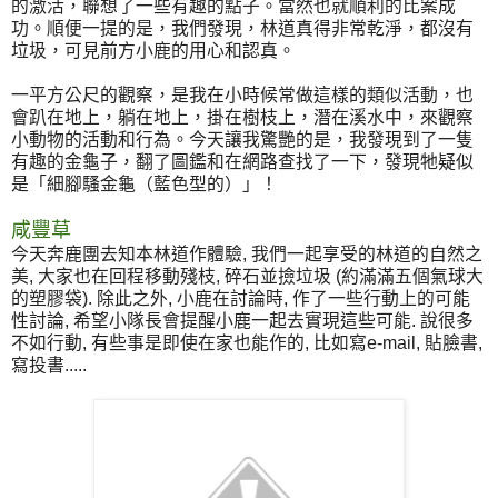
的激活，聯想了一些有趣的點子。當然也就順利的比案成
功。順便一提的是，我們發現，林道真得非常乾淨，都沒有
垃圾，可見前方小鹿的用心和認真。
一平方公尺的觀察，是我在小時候常做這樣的類似活動，也
會趴在地上，躺在地上，掛在樹枝上，潛在溪水中，來觀察
小動物的活動和行為。今天讓我驚艷的是，我發現到了一隻
有趣的金龜子，翻了圖鑑和在網路查找了一下，發現牠疑似
是「細腳騷金龜（藍色型的）」！
咸豐草
今天奔鹿團去知本林道作體驗, 我們一起享受的林道的自然之
美, 大家也在回程移動殘枝, 碎石並撿垃圾 (約滿滿五個氣球大
的塑膠袋). 除此之外, 小鹿在討論時, 作了一些行動上的可能
性討論, 希望小隊長會提醒小鹿一起去實現這些可能. 說很多
不如行動, 有些事是即使在家也能作的, 比如寫e-mail, 貼臉書,
寫投書.....