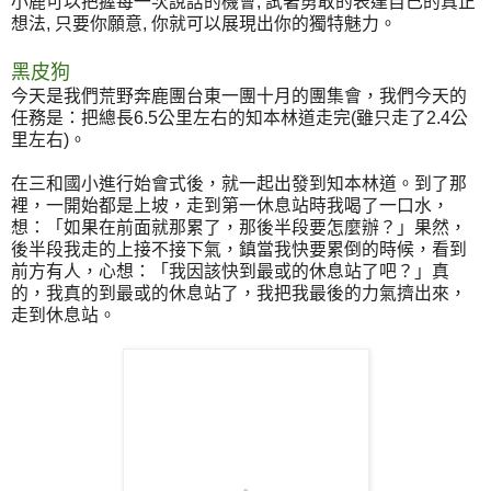
小鹿可以把握每一次說話的機會, 試著勇敢的表達自己的真正
想法, 只要你願意, 你就可以展現出你的獨特魅力。
黑皮狗
今天是我們荒野奔鹿團台東一團十月的團集會，我們今天的
任務是：把總長6.5公里左右的知本林道走完(雖只走了2.4公
里左右)。
在三和國小進行始會式後，就一起出發到知本林道。到了那
裡，一開始都是上坡，走到第一休息站時我喝了一口水，
想：「如果在前面就那累了，那後半段要怎麼辦？」果然，
後半段我走的上接不接下氣，鎮當我快要累倒的時候，看到
前方有人，心想：「我因該快到最或的休息站了吧？」真
的，我真的到最或的休息站了，我把我最後的力氣擠出來，
走到休息站。