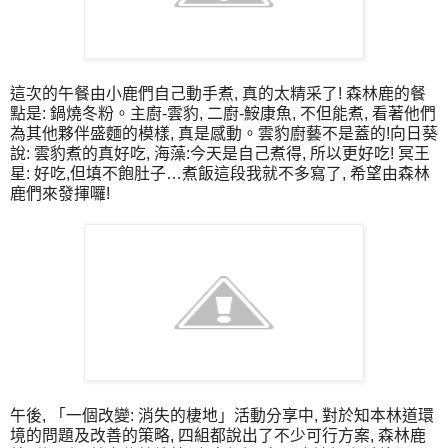
這次的午餐由小鹿們自己動手煮, 真的太精采了! 森林鹿的餐
點是: 鍋燒冬粉。主廚-雲豹, 二廚-鮟康魚, 不但能煮, 看著他們
為其他夥伴盛麵的模樣, 真是感動。雲豹廚藝不是蓋的!向日葵
說: 雲豹煮的真好吃, 海藻:今天是自己煮得, 所以更好吃! 冥王
星: 好吃,但填不飽肚子…煮飯這段我就不多寫了, 希望由森林
鹿們來發揮囉!
午後, 「一個改變: 消失的棲地」活動分享中, 對於知本林道環
境的問題及改善的策略, 四組都說出了不少可行方案, 森林鹿