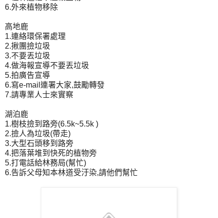
6.外來植物移除
高地鹿
1.連絡環保署處理
2.揪團撿垃圾
3.不要丟垃圾
4.做海報宣導不要丟垃圾
5.拍廣告宣導
6.寫e-mail連署大家,鼓勵轉發
7.請專業人士來實察
湖泊鹿
1.樹枝撿到路旁(6.5k~5.5k )
2.撿人為垃圾(帶走)
3.大型石頭移到路旁
4.把落葉堆到快死的植物旁
5.打電話給林務局(幫忙)
6.告訴父母知本林道受汙染,請他們幫忙