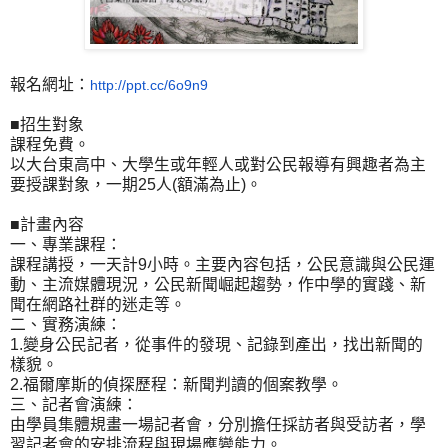
報名網址：
http://ppt.cc/6o9n9
■招生對象
課程免費。
以大台東高中、大學生或年輕人或對公民報導有興趣者為主
要授課對象，一期25人(額滿為止)。
■計畫內容
一、專業課程：
課程講授，一天計9小時。主要內容包括，公民意識與公民運
動、主流媒體現況，公民新聞崛起趨勢，作中學的實踐、新
聞在網路社群的迷走等。
二、實務演練：
1.變身公民記者，從事件的發現、記錄到產出，找出新聞的
樣貌。
2.福爾摩斯的偵探歷程：新聞判讀的個案教學。
三、記者會演練：
由學員集體規畫一場記者會，分別擔任採訪者與受訪者，學
習記者會的安排流程與現場應變能力。