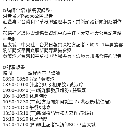
◎講師介紹 (依需要調整)
洪春景／Peopo公民記者
莊豐嘉／台灣和平草根聯盟理事長、前新頭殼新聞網總製作
人
彭瑞祥／環境資訊協會資訊中心主任、大安社大公民記者課
程老師
盧太城／中央社、台灣日報資深地方記者，於2011年勇獲雲
豹新聞獎平面媒體新聞專題攝影獎
黃淑玲／台灣和平草根聯盟秘書長、環境資訊協會特約記者
◎課程規畫
時間 課程內容 / 講師
08:30~08:50 報到/ 黃淑玲
08:50~09:00 計畫說明＆相見歡 / 黃淑玲
09:00~10:40 (一)新媒體發展趨勢 / 莊豐嘉
10:40~10:50 休息時間
10:50~12:30 (二)地方新聞如何誕生？/ 洪春景(欖仁居)
12:30~13:30 午餐&休息
13:30~15:10 (三)新聞採訪實務與寫作 /彭瑞祥
15:10~15:20 休息時間
15:20~17:00 (四)線上記者採訪的SOP / 盧太城