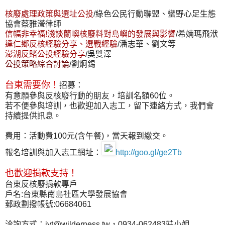
核廢處理政策與選址公投
/綠色公民行動聯盟、蠻野心足生態
協會蔡雅瀅律師
信幅非幸福!淺談蘭嶼核廢料對島嶼的發展與影響
/希婻瑪飛洑
達仁鄉反核經驗分享、選戰經驗
/潘志華、劉文等
澎湖反賭公投經驗分享
/吳雙澤
公投策略綜合討論
/劉炯錫
台東需要你！
招募：
有意願參與反核廢行動的朋友，培訓名額60位。
若不便參與培訓，也歡迎加入志工，留下連絡方式，我們會
持續提供訊息。
費用：活動費100元(含午餐)，當天報到繳交。
報名培訓與加入志工網址：
http://goo.gl/ge2Tb
也歡迎捐款支持！
台東反核廢捐款專戶
戶名:台東縣南島社區大學發展協會
郵政劃撥帳號:06684061
洽詢方式：jyt@wilderness.tw，0934-062483莊小姐