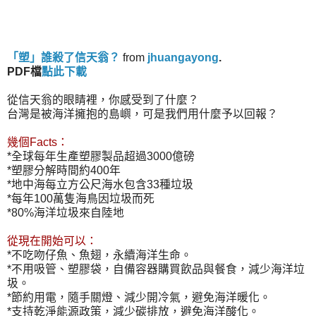
「塑」誰殺了信天翁？
from
jhuangayong
.
PDF檔
點此下載
從信天翁的眼睛裡，你感受到了什麼？
台灣是被海洋擁抱的島嶼，可是我們用什麼予以回報？
幾個Facts：
*全球每年生產塑膠製品超過3000億磅
*塑膠分解時間約400年
*地中海每立方公尺海水包含33種垃圾
*每年100萬隻海鳥因垃圾而死
*80%海洋垃圾來自陸地
從現在開始可以：
*不吃吻仔魚、魚翅，永續海洋生命。
*不用吸管、塑膠袋，自備容器購買飲品與餐食，減少海洋垃
圾。
*節約用電，隨手關燈、減少開冷氣，避免海洋暖化。
*支持乾淨能源政策，減少碳排放，避免海洋酸化。