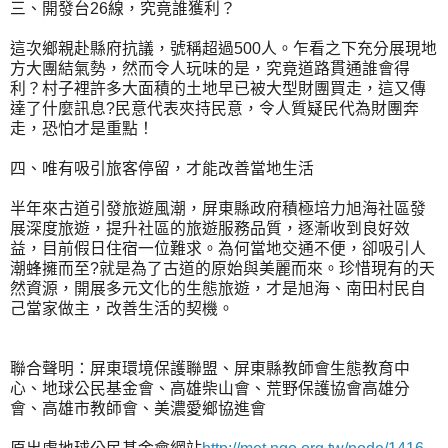
三、開發台26線，究竟誰獲利？
這次鄉親赴縣府抗議，號稱超過500人。乍看之下充分展現地
方大團結氣勢，然而令人玩味的是，究竟道路貫通誰會得
利？村子裡許多大面積的土地早已被大型財團買走，這又傳
達了什麼訊息?民意代表夾持民意，令人質疑民代為財團奔
走，恐怕才是重點！
四、唯有吸引旅客停留，才能改善當地生活
半年來古道引發旅遊風潮，屏東縣政府積極培力旭海社區發
展深度旅遊，提升社區的旅遊服務品質，逐漸收到良好效
益，目前假日住宿一位難求。為何當地交通不便，卻吸引人
潮蜂擁而至?就是為了古道的原始與美麗而來。珍惜現有的天
然資源，開展多元文化的生態旅遊，才是旭海、南田村民自
己當家做主，改善生活的契機。
聯合聲明：屏東環境保護聯盟、屏東縣教師會生態教育中
心、地球公民基金會、高雄柴山會、荒野保護協會高雄分
會、高雄市教師會、美濃愛鄉協進會