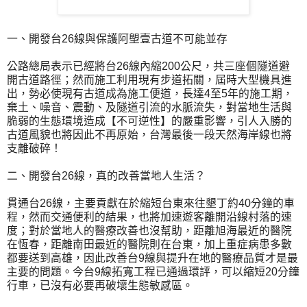
一、開發台26線與保護阿塱壹古道不可能並存
公路總局表示已經將台26線內縮200公尺，共三座個隧道避
開古道路徑；然而施工利用現有步道拓關，屆時大型機具進
出，勢必使現有古道成為施工便道，長達4至5年的施工期，
棄土、噪音、震動、及隧道引流的水脈流失，對當地生活與
脆弱的生態環境造成【不可逆性】的嚴重影響，引人入勝的
古道風貌也將因此不再原始，台灣最後一段天然海岸線也將
支離破碎！
二、開發台26線，真的改善當地人生活？
貫通台26線，主要貢獻在於縮短台東來往墾丁約40分鐘的車
程，然而交通便利的結果，也將加速遊客離開沿線村落的速
度；對於當地人的醫療改善也沒幫助，距離旭海最近的醫院
在恆春，距離南田最近的醫院則在台東，加上重症病患多數
都要送到高雄，因此改善台9線與提升在地的醫療品質才是最
主要的問題。今台9線拓寬工程已通過環評，可以縮短20分鐘
行車，已沒有必要再破壞生態敏感區。