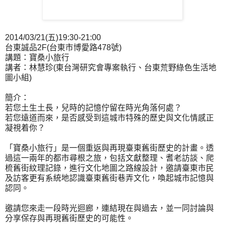
2014/03/21(五)19:30-21:00
台東誠品2F(台東市博愛路478號)
講題：寶桑小旅行
講者：林慧珍(東台灣研究會專案執行、台東荒野綠色生活地
圖小組)
簡介：
若您土生土長，兒時的記憶佇留在時光角落何處？
若您遠道而來，是否感受到這城市特殊的歷史與文化情感正
凝視着你？
「寶桑小旅行」是一個重返與再現臺東舊街歷史的計畫。透
過這一兩年的都市尋根之旅，包括文獻整理、耆老訪談、爬
梳舊街紋理記錄，進行文化地圖之路線設計，邀請臺東市民
及訪客更有系統地認識臺東舊街巷弄文化，喚起城市記憶與
認同。
邀請您來走一段時光迴廊，連結現在與過去，並一同討論與
分享保存與再現舊街歷史的可能性。