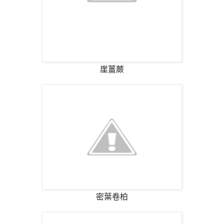
崖薑蕨
密葉卷柏