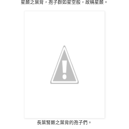
星蕨之葉背，孢子群如星空般，故稱星蕨。
長葉腎蕨之葉背的孢子們。