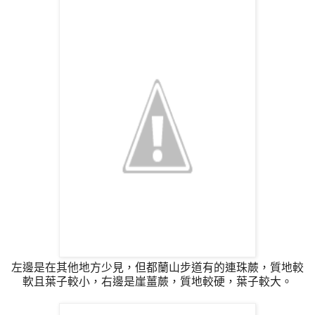
左邊是在其他地方少見，但都蘭山步道有的連珠蕨，質地較
軟且葉子較小，右邊是崖薑蕨，質地較硬，葉子較大。