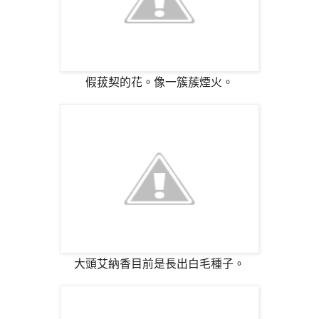
假菝契的花。像一簇蔟煙火。
大頭艾納香目前是長出白毛種子。