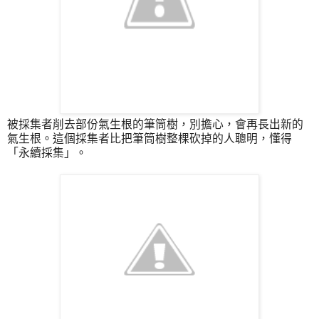
被採集者削去部份氣生根的筆筒樹，別擔心，會再長出新的
氣生根。這個採集者比把筆筒樹整棵砍掉的人聰明，懂得
「永續採集」。