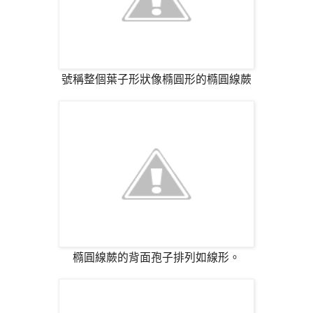
號稱整個葉子形狀像橢圓形的橢圓線蕨
橢圓線蕨的背面孢子排列如線形。