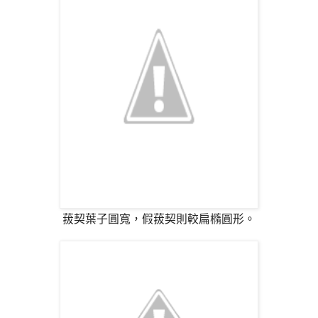
菝契葉子圓寬，假菝契則較扁橢圓形。