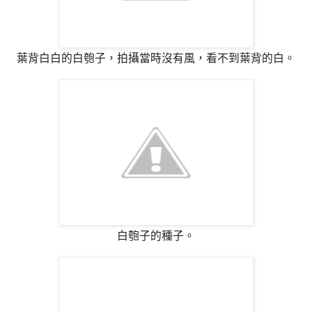
葉背白白的白匏子，拍攝當時沒有風，看不到葉背的白。
白匏子的種子。