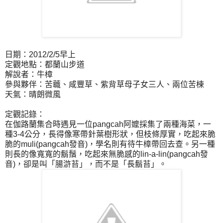
日期：2012/2/5早上
定觀地點：都蘭山步道
解說者：牛樟
參與夥伴：苦蘵、咸豐草、紫背草母子女三人、兩位苦楝
天氣：晴朗微風
定觀記錄：
在伽路蘭集合時遇見一位pangcah阿嬤採集了兩種海菜，一
種3-4公分，長得像寒帶針葉樹形狀，但枝條厚實，吃起來脆
脆的muli(pangcah發音)，學名則有待牛樟帶回去查。另一種
則長的像寬寬的鬍鬚，吃起來無脆感的lin-a-lin(pangcah發
音)，卻是叫「腸滸苔」，而不是「長鬍苔」。