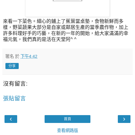
來看一下菜色。細心的鋪上了蕉葉當桌墊，食物新鮮而多
樣，野菜蔬果大部分是自家或鄰居生產的當季農作物，加上
許多料理好手的巧藝，在新的一年的開始，給大家滿滿的幸
福元氣，我們真的是活在天堂阿^ ^
匿名
於
下午4:42
分享
沒有留言:
張貼留言
‹
›
首頁
查看網路版